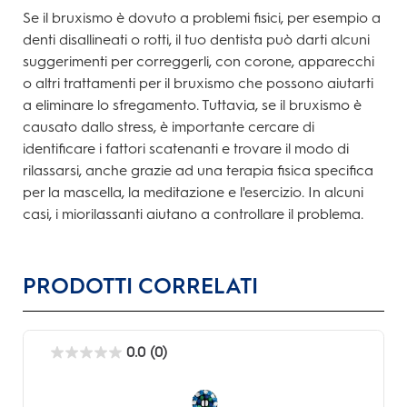
Se il bruxismo è dovuto a problemi fisici, per esempio a
denti disallineati o rotti, il tuo dentista può darti alcuni
suggerimenti per correggerli, con corone, apparecchi
o altri trattamenti per il bruxismo che possono aiutarti
a eliminare lo sfregamento. Tuttavia, se il bruxismo è
causato dallo stress, è importante cercare di
identificare i fattori scatenanti e trovare il modo di
rilassarsi, anche grazie ad una terapia fisica specifica
per la mascella, la meditazione e l'esercizio. In alcuni
casi, i miorilassanti aiutano a controllare il problema.
PRODOTTI CORRELATI
0.0
(0)
0.0
su
5
stelle.