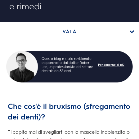
e rimedi
VAI A
Questo blog è stato revisionato
e approvato dal dottor Robert
Per saperne di più
Lee, un professionista del settore
dentale da 35 anni
Che cos'è il bruxismo (sfregamento
dei denti)?
Ti capita mai di svegliarti con la mascella indolenzita o