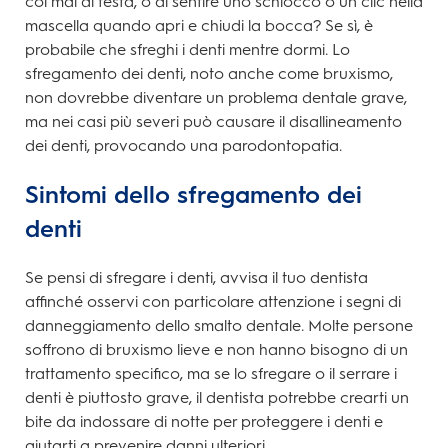
col mal di testa, o di sentire uno schiocco o un clic nella
mascella quando apri e chiudi la bocca? Se sì, è
probabile che sfreghi i denti mentre dormi. Lo
sfregamento dei denti, noto anche come bruxismo,
non dovrebbe diventare un problema dentale grave,
ma nei casi più severi può causare il disallineamento
dei denti, provocando una parodontopatia.
Sintomi dello sfregamento dei
denti
Se pensi di sfregare i denti, avvisa il tuo dentista
affinché osservi con particolare attenzione i segni di
danneggiamento dello smalto dentale. Molte persone
soffrono di bruxismo lieve e non hanno bisogno di un
trattamento specifico, ma se lo sfregare o il serrare i
denti è piuttosto grave, il dentista potrebbe crearti un
bite da indossare di notte per proteggere i denti e
aiutarti a prevenire danni ulteriori.