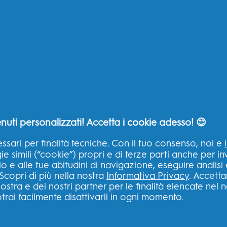
oste sui
In che modo l’uso del filo
avo orale
interdentale può sbiancare i
denti
SITI CORRELATI
LA NO
ASPIR
lino
P&G Brands
nuti personalizzati! Accetta i cookie adesso! 😊
B?
Big Ret
Oral-B Professional
cio
ssari per finalità tecniche. Con il tuo consenso, noi e
Ingredi
Fixodent
 simili (“cookie”) propri e di terze parti anche per inv
Sicurez
lo e alle tue abitudini di navigazione, eseguire analisi
Desideri Magazine
rio
Scopri di più nella nostra
Informativa Privacy
. Accetta
Tua Sal
Braun
ostra e dei nostri partner per le finalità elencate nel 
trai facilmente disattivarli in ogni momento.
Igiene Orale
ral-B?
Spotlight