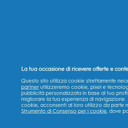
Disponibilità dell’app Oral-B
Domande e risp
problemi del c
PRODOTTI
IMPARARE
Trova il tuo spazzolino
Perché Spazzo
La tua occasione di ricevere offerte e conte
ideale
Elettrico Oral-
Spazzolini elettrici
Perché Dentifri
Questo sito utilizza cookie strettamente nece
Oral-B?
partner
utilizzeremo cookie, pixel e tecnologie
Replacement Brush
pubblicità personalizzata in base al tuo profi
Heads
Perché Collutto
migliorare la tua esperienza di navigazione. 
Oral-B?
Toothpaste
cookie, acconsenti al loro utilizzo da parte n
Perché Filo
Strumento di Consenso per i cookie
, dove po
Irrigators
Interdentale O
Kids Toothbrushes
Alito Cattivo