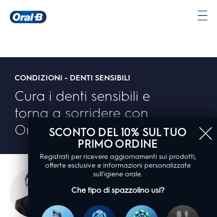
Oral-
B
Pagina
iniziale
CONDIZIONI - DENTI SENSIBILI
Cura i denti sensibili e
torna a sorridere con
Oral-B
SCONTO DEL 10% SUL TUO
PRIMO ORDINE
Registrati per ricevere aggiornamenti sui prodotti,
offerte esclusive e informazioni personalizzate
sull'igiene orale.
Questo blog è stato revisionato
e approvato dal dottor Robert
Che tipo di spazzolino usi?
Per saperne di più
Lee, un professionista del settore
dentale da 35 anni