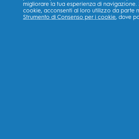
migliorare la tua esperienza di navigazione. 
cookie, acconsenti al loro utilizzo da parte n
Strumento di Consenso per i cookie
, dove po
*rimuovendo le macchie superficiali
SPAZZOLINI ELETTRICI
2.7
(34)
2.7
su
5
stelle.
34
recensioni