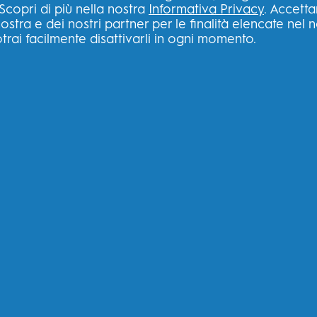
Scopri di più nella nostra
Informativa Privacy
. Accetta
ostra e dei nostri partner per le finalità elencate nel 
trai facilmente disattivarli in ogni momento.
RICAMBI TESTINE
DENTIFRICIO
SPAZZOLINI ELETTRI
RIMUOVE