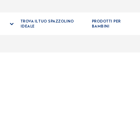
SCO
TROVA IL TUO SPAZZOLINO
PRODOTTI PER
IDEALE
BAMBINI
Regist
esclu
SPAZZ
MAN