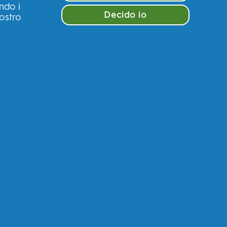
ndo i
Decido io
nostro
COLLUTORIO
CI
 LE MACCHIE