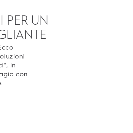
I PER UN
GLIANTE
 Ecco
oluzioni
i*, in
 agio con
e.