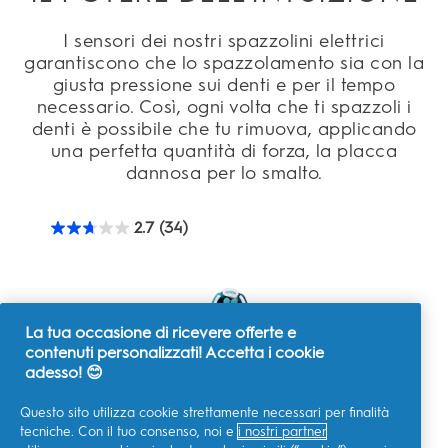
I sensori dei nostri spazzolini elettrici
garantiscono che lo spazzolamento sia con la
giusta pressione sui denti e per il tempo
necessario. Così, ogni volta che ti spazzoli i
denti è possibile che tu rimuova, applicando
una perfetta quantità di forza, la placca
dannosa per lo smalto.
2.7
(34)
2.7
su
5
stelle.
34
recensioni
La tua occasione di ricevere offerte e
contenuti personalizzati! Accetta i cookie
adesso! 😊
Questo sito utilizza cookie strettamente necessari per finalità
tecniche. Con il tuo consenso, noi e
i nostri partner