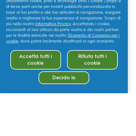
utilizzeremo cookie, pixel e tecnologie simili (“cookie”) propri e
di terze parti anche per inviarti pubblicità personalizzata in
base al tuo profilo e alle tue abitudini di navigazione, eseguire
analisi e migliorare la tua esperienza di navigazione. Scopri di
più nella nostra
Informativa Privacy
. Accettando i cookie,
acconsenti al loro utilizzo da parte nostra e dei nostri partner
per le finalità elencate nel nostro
Strumento di Consenso per i
cookie
, dove potrai facilmente disattivarli in ogni momento.
Accetta tutti i
Rifiuta tutti i
cookie
cookie
Decido io