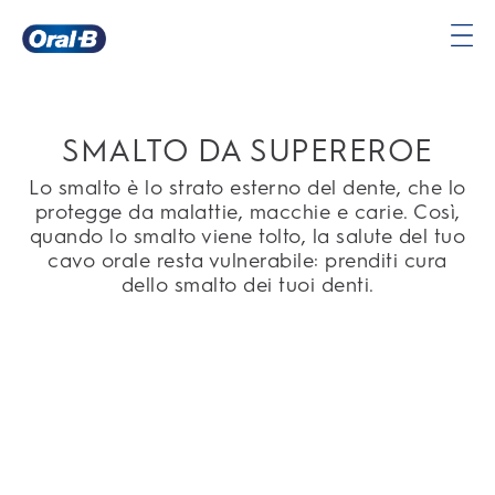
Oral-
B
Pagina
iniziale
SMALTO DA SUPEREROE
Lo smalto è lo strato esterno del dente, che lo
protegge da malattie, macchie e carie. Così,
quando lo smalto viene tolto, la salute del tuo
cavo orale resta vulnerabile: prenditi cura
dello smalto dei tuoi denti.
SCONTO DEL 10% SUL TUO
PRIMO ORDINE
Registrati per ricevere aggiornamenti sui prodotti,
offerte esclusive e informazioni personalizzate
sull'igiene orale.