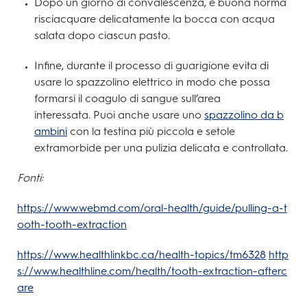
Dopo un giorno di convalescenza, è buona norma
risciacquare delicatamente la bocca con acqua
salata dopo ciascun pasto.
Infine, durante il processo di guarigione evita di
usare lo spazzolino elettrico in modo che possa
formarsi il coagulo di sangue sull’area
interessata. Puoi anche usare uno
spazzolino da b
ambini
con la testina più piccola e setole
extramorbide per una pulizia delicata e controllata.
Fonti:
https://www.webmd.com/oral-health/guide/pulling-a-t
ooth-tooth-extraction
https://www.healthlinkbc.ca/health-topics/tm6328
http
s://www.healthline.com/health/tooth-extraction-afterc
are