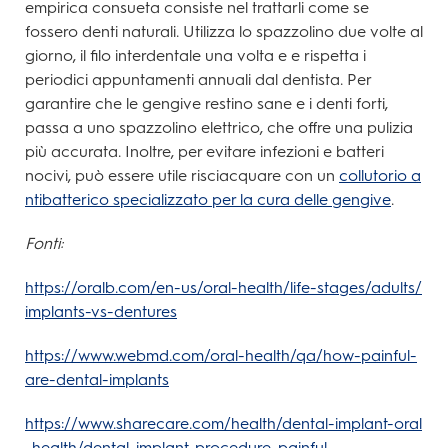
empirica consueta consiste nel trattarli come se
fossero denti naturali. Utilizza lo spazzolino due volte al
giorno, il filo interdentale una volta e e rispetta i
periodici appuntamenti annuali dal dentista. Per
garantire che le gengive restino sane e i denti forti,
passa a uno spazzolino elettrico, che offre una pulizia
più accurata. Inoltre, per evitare infezioni e batteri
nocivi, può essere utile risciacquare con un
collutorio a
ntibatterico specializzato per la cura delle gengive
.
Fonti:
https://oralb.com/en-us/oral-health/life-stages/adults/
implants-vs-dentures
https://www.webmd.com/oral-health/qa/how-painful-
are-dental-implants
https://www.sharecare.com/health/dental-implant-oral
-health/dental-implant-procedure-painful