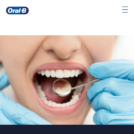
Oral-
B
Pagina
iniziale