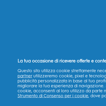
PRODOTTI
IMPARARE
Trova il tuo spazzolino
Perché Spazzo
La tua occasione di ricevere offerte e conte
ideale
Elettrico Oral-
Spazzolini elettrici
Perché Dentifri
Questo sito utilizza cookie strettamente nece
Oral-B?
partner
utilizzeremo cookie, pixel e tecnologie
Replacement Brush
pubblicità personalizzata in base al tuo profi
Heads
Perché Collutto
migliorare la tua esperienza di navigazione. 
Oral-B?
cookie, acconsenti al loro utilizzo da parte n
Toothpaste
Perché Filo
Strumento di Consenso per i cookie
, dove po
Irrigators
Interdentale O