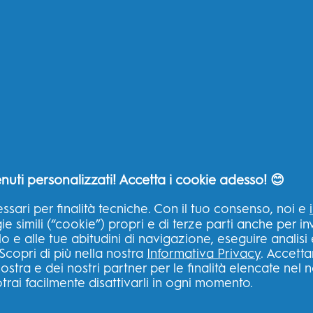
SITI CORRELATI
LA NO
ASPIR
lino
P&G Brands
nuti personalizzati! Accetta i cookie adesso! 😊
B?
Big Ret
Oral-B Professional
cio
ssari per finalità tecniche. Con il tuo consenso, noi e
Ingredi
Fixodent
 simili (“cookie”) propri e di terze parti anche per inv
Sicurez
lo e alle tue abitudini di navigazione, eseguire analisi
Desideri Magazine
rio
Scopri di più nella nostra
Informativa Privacy
. Accetta
Tua Sal
Braun
ostra e dei nostri partner per le finalità elencate nel 
trai facilmente disattivarli in ogni momento.
Igiene Orale
ral-B?
Spotlight