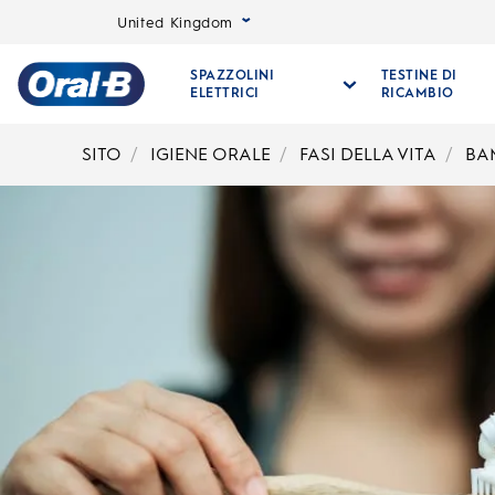
United Kingdom
SPAZZOLINI
TESTINE DI
ELETTRICI
RICAMBIO
Oral-
B
SITO
IGIENE ORALE
FASI DELLA VITA
BA
Pagina
iniziale