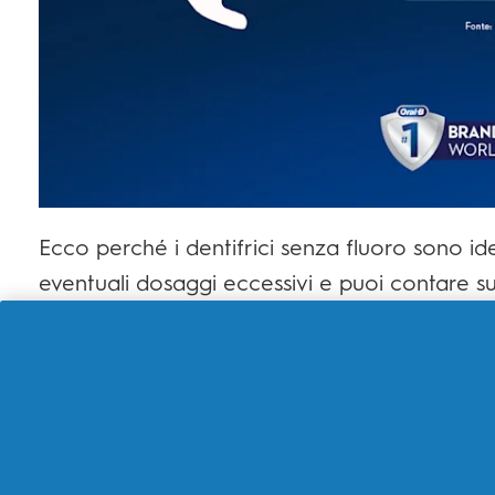
Ecco perché i dentifrici senza fluoro sono id
eventuali dosaggi eccessivi e puoi contare su
anche in caso di ingestione accidentale.
Fonti:
https://www.mountsinai.org/health-library/p