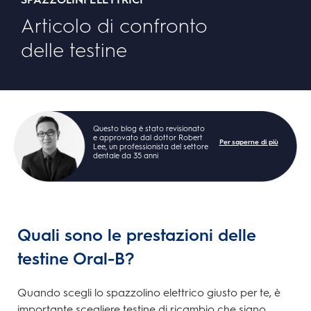
Articolo di confronto
delle testine
Questo blog è stato revisionato
e approvato dal dottor Robert
Per saperne di più
Lee, un professionista del settore
dentale da 35 anni
Quali sono le prestazioni delle
testine Oral-B?
Quando scegli lo spazzolino elettrico giusto per te, è
importante scegliere testine di ricambio che siano