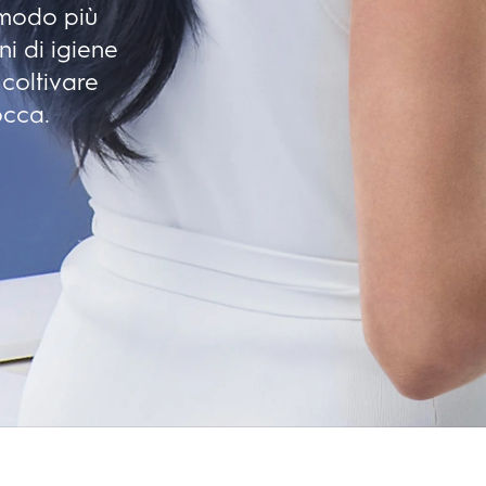
 modo più
ni di igiene
 coltivare
occa.