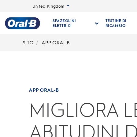
United Kingdom
SPAZZOLINI
TESTINE DI
ELETTRICI
RICAMBIO
Oral-
B
SITO
APP ORAL B
Pagina
iniziale
APP ORAL-B
MIGLIORA L
ABITUDINI D