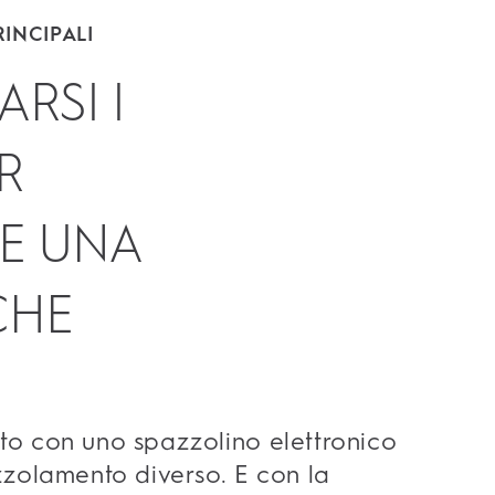
INCIPALI
RSI I
R
E UNA
CHE
E
o con uno spazzolino elettronico
zolamento diverso. E con la