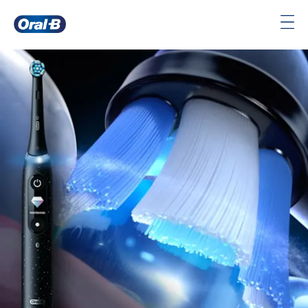
Oral-
B
Pagina
iniziale