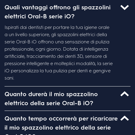
Quali vantaggi offrono gli spazzolini
elettrici Oral-B serie iO?
Ispirati dai dentisti per portare la tua igiene orale
a un livello superiore, gli spazzolini elettrici della
serie Oral-B iO offrono una sensazione di pulizia
professionale, ogni giorno. Dotata di intelligenza
artificiale, tracciamento dei denti 3D, sensore di
pressione intelligente e molteplici modalità, la serie
iO personalizza la tua pulizia per denti e gengive
sani.
Quanto durerà il mio spazzolino
elettrico della serie Oral-B iO?
he se la durata media dei manici dei nostri
Quanto tempo occorrerà per ricaricare
zzolini elettrici Oral-B serie iO è più lunga, se registri
il mio spazzolino elettrico della serie
tuo dispositivo, offriamo fino a 3 anni di garanzia. Le