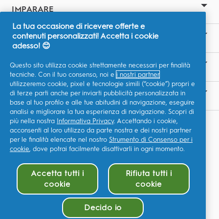
IMPARARE
La tua occasione di ricevere offerte e
contenuti personalizzati! Accetta i cookie
SITI CORRELATI
adesso! 😊
Questo sito utilizza cookie strettamente necessari per finalità
LA NOSTRA ASPIRAZIONE
tecniche. Con il tuo consenso, noi e
i nostri partner
utilizzeremo cookie, pixel e tecnologie simili (“cookie”) propri e
di terze parti anche per inviarti pubblicità personalizzata in
CONTATTACI
base al tuo profilo e alle tue abitudini di navigazione, eseguire
analisi e migliorare la tua esperienza di navigazione. Scopri di
più nella nostra
Informativa Privacy
. Accettando i cookie,
I Miei Dati
acconsenti al loro utilizzo da parte nostra e dei nostri partner
P&G Global Terms & Conditions
per le finalità elencate nel nostro
Strumento di Consenso per i
cookie
, dove potrai facilmente disattivarli in ogni momento.
P&G Privacy Policy
Accetta tutti i
Rifiuta tutti i
Dichiarazione di accessibilità
cookie
cookie
Site Map
©2026 Procter & Gamble
Decido io