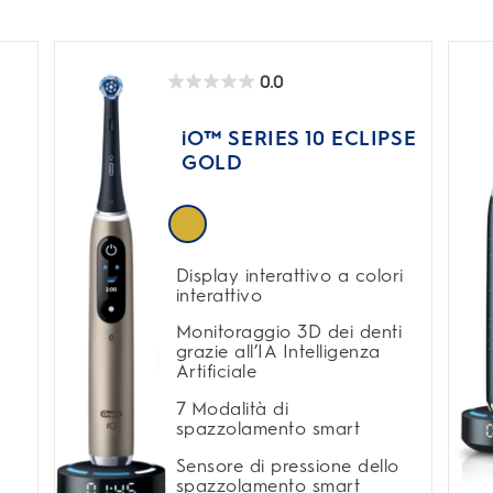
0.0
0.0
su
5
iO™ SERIES 10 ECLIPSE
stelle.
GOLD
Display interattivo a colori
interattivo
Monitoraggio 3D dei denti
grazie all’IA Intelligenza
Artificiale
7 Modalità di
spazzolamento smart
Sensore di pressione dello
spazzolamento smart