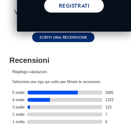
REGISTRATI
VALUTAZIONI & RECENSIONI
|
4404 recensioni
4.6
Leggi
4404
recensioni.
SCRIVI UNA RECENSIONE
Stesso
link
alla
pagina.