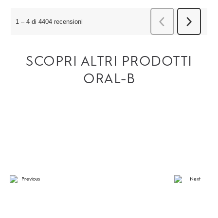
SCOPRI ALTRI PRODOTTI
ORAL-B
4.3
su
5
stell
12
rece