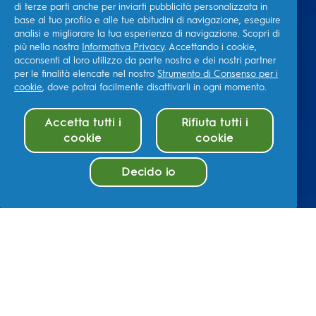
di terze parti anche per inviarti pubblicità personalizzata in
base al tuo profilo e alle tue abitudini di navigazione, eseguire
analisi e migliorare la tua esperienza di navigazione. Scopri di
più nella nostra
Informativa Privacy
. Accettando i cookie,
acconsenti al loro utilizzo da parte nostra e dei nostri partner
per le finalità elencate nel nostro
Strumento di Consenso per i
cookie
, dove potrai facilmente disattivarli in ogni momento.
Accetta tutti i
Rifiuta tutti i
cookie
cookie
Decido io