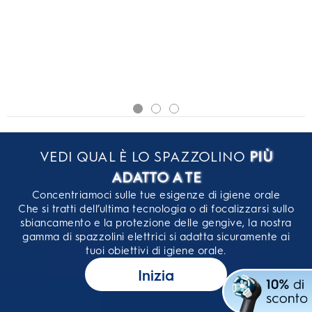
VEDI QUAL È LO SPAZZOLINO
PIÙ
ADATTO A TE
Concentriamoci sulle tue esigenze di igiene orale
Che si tratti dell’ultima tecnologia o di focalizzarsi sullo
sbiancamento e la protezione delle gengive, la nostra
gamma di spazzolini elettrici si adatta sicuramente ai
tuoi obiettivi di igiene orale.
Inizia