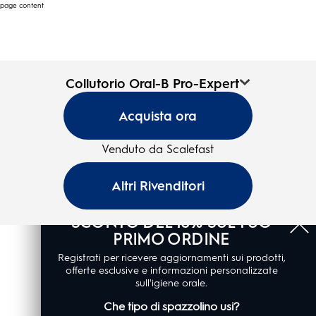
page content
Collutorio Oral-B Pro-Expert
Collutorio Oral-B Pro-Expert
4.6
(4404)
Oral-
Acquista ora
4.6
su
B
5
Pagina
stelle.
Venduto da Scalefast
4404
iniziale
recensioni
Altri Rivenditori
SCONTO DEL 10% SUL TUO
PRIMO ORDINE
Registrati per ricevere aggiornamenti sui prodotti,
offerte esclusive e informazioni personalizzate
sull'igiene orale.
Che tipo di spazzolino usi?