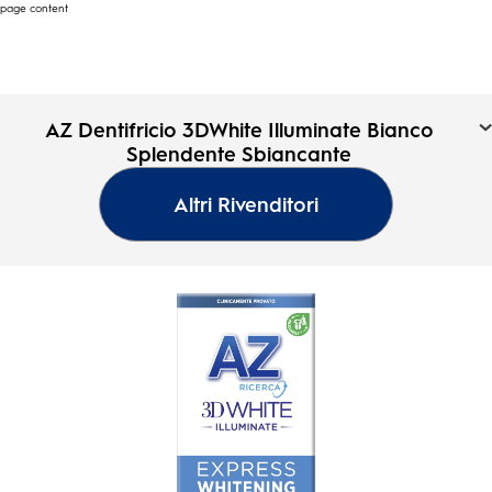
page content
AZ Dentifricio 3DWhite
AZ Dentifricio 3DWhite Illuminate Bianco
Illuminate Bianco
Splendente Sbiancante
Oral-
Splendente Sbiancante
B
Altri Rivenditori
Pagina
0.0
(0)
iniziale
0.0
su
5
stelle.