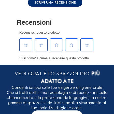
SCRIVI UNA RECENSIONE
link
alla
pagina.
VEDI QUAL È LO SPAZZOLINO
PIÙ
ADATTO A TE
Concentriamoci sulle tue esigenze di igiene orale
Che si tratti dell’ultima tecnologia o di focalizzarsi sullo
sbiancamento e la protezione delle gengive, la nostra
gamma di spazzolini elettrici si adatta sicuramente ai
tuoi obiettivi di igiene orale.