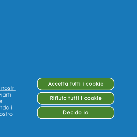
Accetta tutti i cookie
i nostri
iarti
Rifiuta tutti i cookie
 e
ndo i
Decido io
nostro