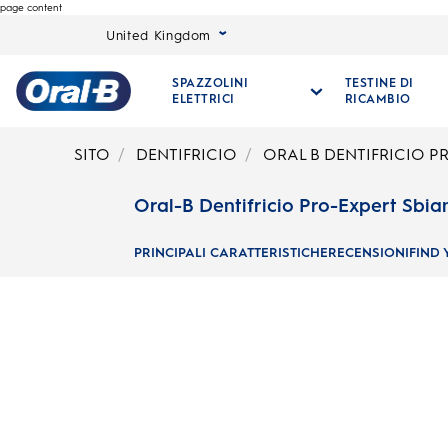
page content
United Kingdom
SPAZZOLINI
TESTINE DI
ELETTRICI
RICAMBIO
Oral-
B
SITO
DENTIFRICIO
ORAL B DENTIFRICIO 
Pagina
iniziale
Oral-B Dentifricio Pro-Expert Sbi
PRINCIPALI CARATTERISTICHE
RECENSIONI
FIND 