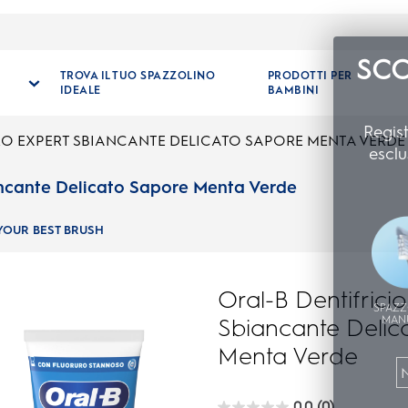
SCO
TROVA IL TUO SPAZZOLINO
PRODOTTI PER
IDEALE
BAMBINI
Regist
PRO EXPERT SBIANCANTE DELICATO SAPORE MENTA VERDE
esclu
ancante Delicato Sapore Menta Verde
YOUR BEST BRUSH
Oral-B Dentifrici
SPAZZ
Sbiancante Delic
MAN
Menta Verde
0.0
(0)