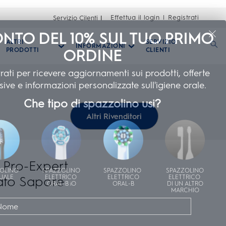
Effettua il login
Registrati
Servizio Cilenti
|
NTO DEL 10% SUL TUO PRIMO
ALTRI
SERVIZIO
INFORMAZIONI
PRODOTTI
ORDINE
CLIENTI
rati per ricevere aggiornamenti sui prodotti, offerte
sive e informazioni personalizzate sull'igiene orale.
Che tipo di spazzolino usi?
Altri Rivenditori
o Pro-Expert
OLINO
SPAZZOLINO
SPAZZOLINO
SPAZZOLINO
ato Sapore
UALE
ELETTRICO
ELETTRICO
ELETTRICO
ORAL-B iO
ORAL-B
DI UN ALTRO
MARCHIO