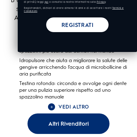
di privacy leggi
qui
o consulta la nostra Informativa sulla
Privacy
.
spazzolino Oral-B Smart 5000 Cross
Registrandoti, dichiari di avere almeno 18 anni e di accettare i nostri
Termini e
Condizioni
.
Action con l’idropulsore Oral-B Oxyjet.
REGISTRATI
VEDI ALTRO
Principali caratteristiche
Sistema di pulizia di Oral-B, la marca di
spazzolini più usata dai dentisti nel mondo
Idropulsore che aiuta a migliorare la salute delle
gengive arricchendo l’acqua di microbollicine di
aria purificata
Testina rotonda: circonda e avvolge ogni dente
per una pulizia superiore rispetto ad uno
spazzolino manuale
VEDI ALTRO
Altri Rivenditori