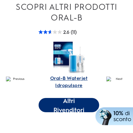
SCOPRI ALTRI PRODOTTI
ORAL-B
2.6
(11)
2.6
1.3
su
su
5
5
stelle.
stell
11
8
recensioni
rece
Oral-B Waterjet
Idropulsore
Altri
Rivenditori