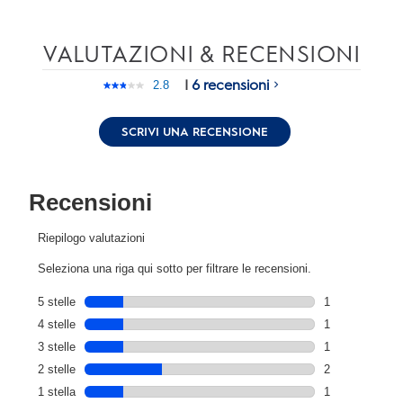
VALUTAZIONI & RECENSIONI
|
6 recensioni
2.8
Leggi
6
recensioni.
SCRIVI UNA RECENSIONE
Stesso
link
alla
pagina.