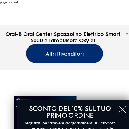
page content
Oral-B Oral Center
Oral-B Oral Center Spazzolino Elettrico Smart
Spazzolino Elettrico Smart
5000 e Idropulsore Oxyjet
Oral-
5000 e Idropulsore Oxyjet
B
Altri Rivenditori
Pagina
2.8
(6)
iniziale
2.8
su
5
stelle.
6
recensioni
SCONTO DEL 10% SUL TUO
PRIMO ORDINE
Registrati per ricevere aggiornamenti sui prodotti,
offerte esclusive e informazioni personalizzate