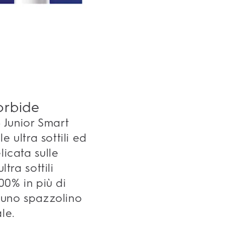
orbide
B Junior Smart
e ultra sottili ed
icata sulle
tra sottili
00% in più di
 uno spazzolino
le.