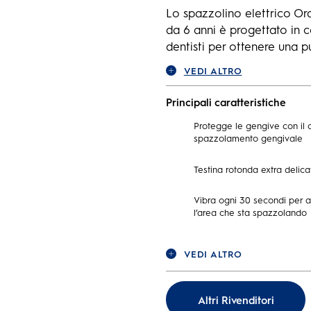
5
Lo spazzolino elettrico Ora
stelle.
da 6 anni è progettato in 
dentisti per ottenere una pu
VEDI ALTRO
Principali caratteristiche
Protegge le gengive con il c
spazzolamento gengivale
Testina rotonda extra delicat
Vibra ogni 30 secondi per a
l’area che sta spazzolando
VEDI ALTRO
Altri Rivenditori