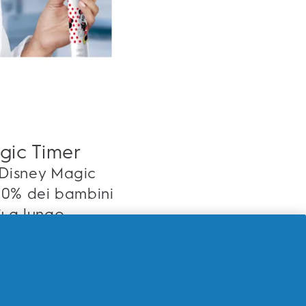
gic Timer
 Disney Magic
 90% dei bambini
ù a lungo.
a super
 guadagnano
i loro personaggi
opo aver