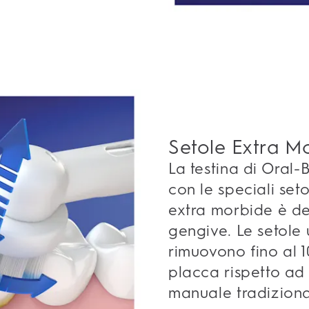
Setole Extra M
La testina di Oral-
con le speciali setol
extra morbide è del
gengive. Le setole ul
rimuovono fino al 1
placca rispetto ad
manuale tradiziona