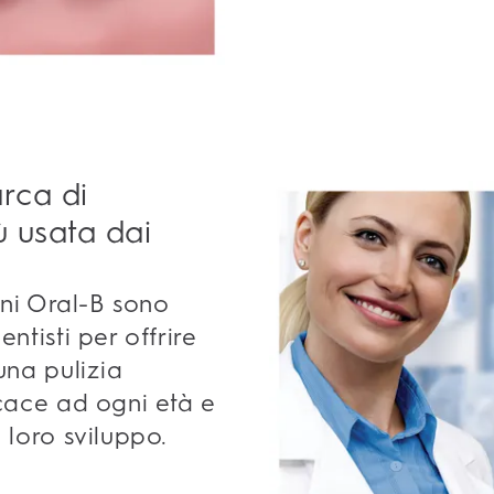
rca di
ù usata dai
lini Oral-B sono
ntisti per offrire
una pulizia
icace ad ogni età e
 loro sviluppo.