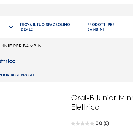
TROVA IL TUO SPAZZOLINO
PRODOTTI PER
IDEALE
BAMBINI
INNIE PER BAMBINI
ttrico
YOUR BEST BRUSH
Oral-B Junior Min
Elettrico
0.0
(0)
0.0
su