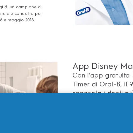
gi di un campione di
mondiale condotto per
16 e maggio 2018.
App Disney Ma
Con l’app gratuita
Timer di Oral-B, il
spazzola i denti pi
Spazzolare divent
divertente perché
adesivi virtuali de
Disney preferiti d