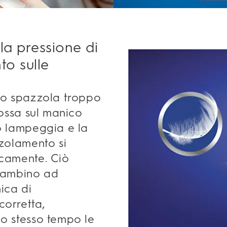
la pressione di
o sulle
no spazzola troppo
rossa sul manico
o lampeggia e la
zzolamento si
camente. Ciò
 bambino ad
ica di
orretta,
o stesso tempo le