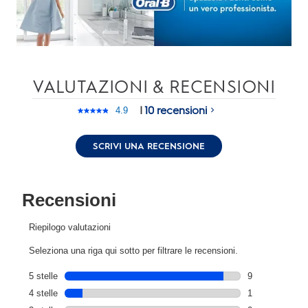
VALUTAZIONI & RECENSIONI
|
10 recensioni
4.9
Leggi
10
recensioni.
SCRIVI UNA RECENSIONE
Stesso
link
alla
pagina.