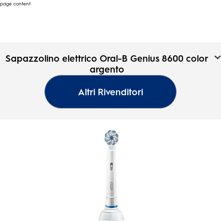
page content
Sapazzolino elettrico Oral-
Sapazzolino elettrico Oral-B Genius 8600 color
B Genius 8600 color
argento
Oral-
argento
B
Altri Rivenditori
Pagina
4.9
(10)
iniziale
4.9
su
5
stelle.
10
recensioni