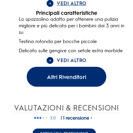
VEDI ALTRO
Principali caratteristiche
Lo spazzolino adatto per ottenere una pulizia
migliore e più delicata per i bambini dai 3 anni in
su
Testina rotonda per bocche piccole
Delicato sulle gengive con setole extra morbide
VEDI ALTRO
Altri Rivenditori
VALUTAZIONI & RECENSIONI
|
1 recensione
3.0
Leggi
1
recensione.