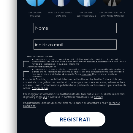
SPAZZOLINO
SPAZZOLINO ELETTRICO
SPAZZOLINO
SPAZZOLINO ELETTRICO
MANUALE
ORAL-B iO
ELETTRICO ORAL-B
DI UN ALTRO MARCHIO
Resta in contatto con noi!
Acconsento a ricevere comunicazioni relative a offerte, novità e altre iniziative
promozionali da parte di Oral-B e di altri marchi
Procter & Gamble
via e-mail. Posso
revocare
l’iscrizione in qualsiasi momento.
Contenuto realizzato per te!
Acconsento a ricevere offerte, contenuti e comunicazioni personalizzate, anche nei
canali online. Pertanto acconsento all'analisi del mio comportamento, nonché delle
mie preferenze e abitudini di acquisto.Posso
revocare
l’iscrizione in qualsiasi
momento.
Procter & Gamble, in qualità di titolare del trattamento, tratterà i tuoi dati per
consentirti di registrarti a questo sito, interagire con i suoi servizi e, in base ai tuoi
consensi, inviarti informazioni pubblicitarie pertinenti, inclusi annunci personalizzati
online.
Scopri di più
.
Per maggiori informazioni sul trattamento dei tuoi dati e sui tuoi diritti in materia
di privacy leggi
qui
o consulta la nostra Informativa sulla
Privacy
.
Registrandoti, dichiari di avere almeno 18 anni e di accettare i nostri
Termini e
Condizioni
.
REGISTRATI