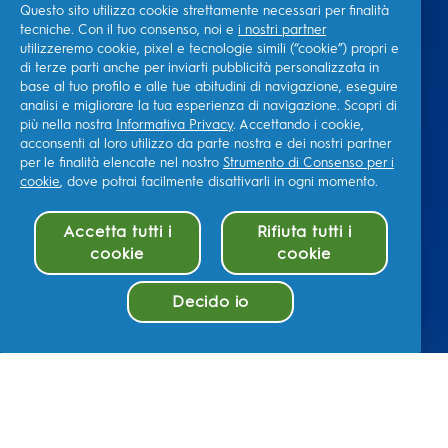
Questo sito utilizza cookie strettamente necessari per finalità
tecniche. Con il tuo consenso, noi e
i nostri partner
utilizzeremo cookie, pixel e tecnologie simili (“cookie”) propri e
di terze parti anche per inviarti pubblicità personalizzata in
base al tuo profilo e alle tue abitudini di navigazione, eseguire
analisi e migliorare la tua esperienza di navigazione. Scopri di
più nella nostra
Informativa Privacy
. Accettando i cookie,
acconsenti al loro utilizzo da parte nostra e dei nostri partner
per le finalità elencate nel nostro
Strumento di Consenso per i
cookie
, dove potrai facilmente disattivarli in ogni momento.
Accetta tutti i
Rifiuta tutti i
cookie
cookie
Decido io