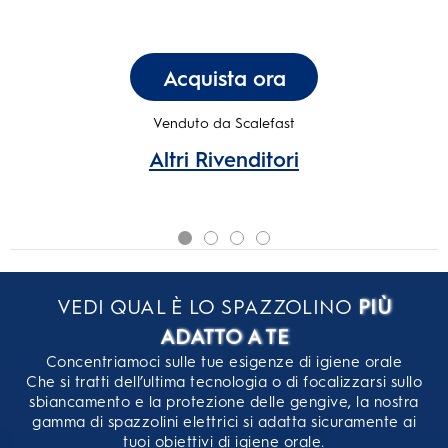
Acquista ora
Venduto da Scalefast
Altri Rivenditori
VEDI QUAL È LO SPAZZOLINO
PIÙ
ADATTO A TE
Concentriamoci sulle tue esigenze di igiene orale
Che si tratti dell’ultima tecnologia o di focalizzarsi sullo
sbiancamento e la protezione delle gengive, la nostra
gamma di spazzolini elettrici si adatta sicuramente ai
tuoi obiettivi di igiene orale.