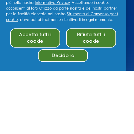
più nella nostra
Informativa Privacy
. Accettando i cookie,
acconsenti al loro utilizzo da parte nostra e dei nostri partner
per le finalità elencate nel nostro
Strumento di Consenso per i
cookie
, dove potrai facilmente disattivarli in ogni momento.
Accetta tutti i
Rifiuta tutti i
cookie
cookie
Decido io