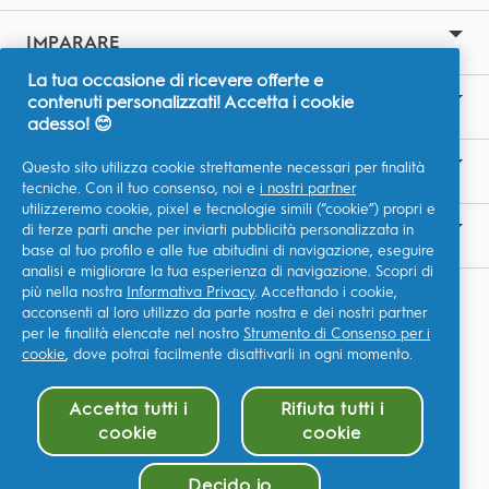
IMPARARE
La tua occasione di ricevere offerte e
contenuti personalizzati! Accetta i cookie
SITI CORRELATI
adesso! 😊
Questo sito utilizza cookie strettamente necessari per finalità
LA NOSTRA ASPIRAZIONE
tecniche. Con il tuo consenso, noi e
i nostri partner
utilizzeremo cookie, pixel e tecnologie simili (“cookie”) propri e
di terze parti anche per inviarti pubblicità personalizzata in
CONTATTACI
base al tuo profilo e alle tue abitudini di navigazione, eseguire
analisi e migliorare la tua esperienza di navigazione. Scopri di
più nella nostra
Informativa Privacy
. Accettando i cookie,
I Miei Dati
acconsenti al loro utilizzo da parte nostra e dei nostri partner
P&G Global Terms & Conditions
per le finalità elencate nel nostro
Strumento di Consenso per i
cookie
, dove potrai facilmente disattivarli in ogni momento.
P&G Privacy Policy
Accetta tutti i
Rifiuta tutti i
Dichiarazione di accessibilità
cookie
cookie
Site Map
©2026 Procter & Gamble
Decido io