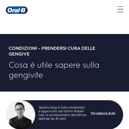
Oral-
B
Pagina
iniziale
CONDIZIONI - PRENDERSI CURA DELLE
GENGIVE
Cosa è utile sapere sulla
gengivite
Questo blog è stato revisionato
e approvato dal dottor Robert
Per saperne di più
Lee, un professionista del settore
dentale da 35 anni