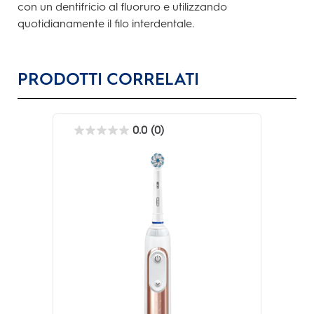
con un dentifricio al fluoruro e utilizzando
quotidianamente il filo interdentale.
PRODOTTI CORRELATI
0.0
(0)
0.0
su
5
stelle.