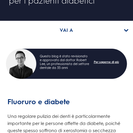
per i pazienti diabetici
VAI A
Questo blog è stato revisionato
e approvato dal dottor Robert
Per saperne di più
Lee, un professionista del settore
dentale da 35 anni
Fluoruro e diabete
Una regolare pulizia dei denti è particolarmente
importante per le persone affette da diabete, poiché
queste spesso soffrono di xerostomia o secchezza