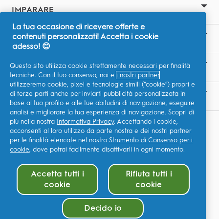
IMPARARE
La tua occasione di ricevere offerte e
contenuti personalizzati! Accetta i cookie
SITI CORRELATI
adesso! 😊
Questo sito utilizza cookie strettamente necessari per finalità
LA NOSTRA ASPIRAZIONE
tecniche. Con il tuo consenso, noi e
i nostri partner
utilizzeremo cookie, pixel e tecnologie simili (“cookie”) propri e
di terze parti anche per inviarti pubblicità personalizzata in
CONTATTACI
base al tuo profilo e alle tue abitudini di navigazione, eseguire
analisi e migliorare la tua esperienza di navigazione. Scopri di
più nella nostra
Informativa Privacy
. Accettando i cookie,
I Miei Dati
acconsenti al loro utilizzo da parte nostra e dei nostri partner
P&G Global Terms & Conditions
per le finalità elencate nel nostro
Strumento di Consenso per i
cookie
, dove potrai facilmente disattivarli in ogni momento.
P&G Privacy Policy
Accetta tutti i
Rifiuta tutti i
Dichiarazione di accessibilità
cookie
cookie
Site Map
©2026 Procter & Gamble
Decido io