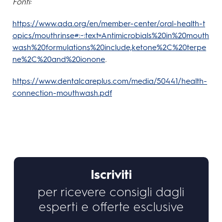
Fonti:
https://www.ada.org/en/member-center/oral-health-t
opics/mouthrinse#:~:text=Antimicrobials%20in%20mouth
wash%20formulations%20include,ketone%2C%20terpe
ne%2C%20and%20ionone
.
https://www.dentalcareplus.com/media/50441/health-
connection-mouthwash.pdf
Iscriviti
per ricevere consigli dagli
esperti e offerte esclusive