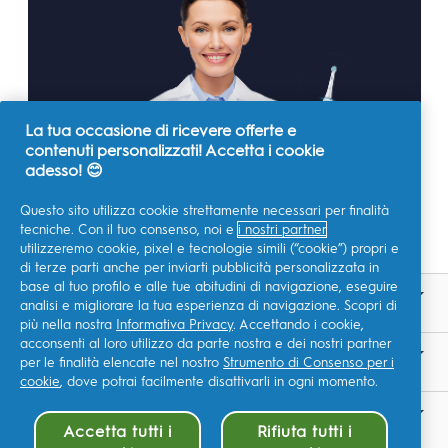
La tua occasione di ricevere offerte e
contenuti personalizzati! Accetta i cookie
adesso! 😊
Questo sito utilizza cookie strettamente necessari per finalità
tecniche. Con il tuo consenso, noi e
i nostri partner
utilizzeremo cookie, pixel e tecnologie simili (“cookie”) propri e
di terze parti anche per inviarti pubblicità personalizzata in
base al tuo profilo e alle tue abitudini di navigazione, eseguire
PRODOTTI
analisi e migliorare la tua esperienza di navigazione. Scopri di
più nella nostra
Informativa Privacy
. Accettando i cookie,
acconsenti al loro utilizzo da parte nostra e dei nostri partner
IMPARARE
per le finalità elencate nel nostro
Strumento di Consenso per i
cookie
, dove potrai facilmente disattivarli in ogni momento.
SITI CORRELATI
Accetta tutti i
Rifiuta tutti i