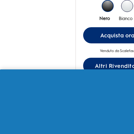
Nero
Bianco
Acquista or
Venduto da Scalefas
Altri Rivendit
Scopri di piu
FAQ
(Dom