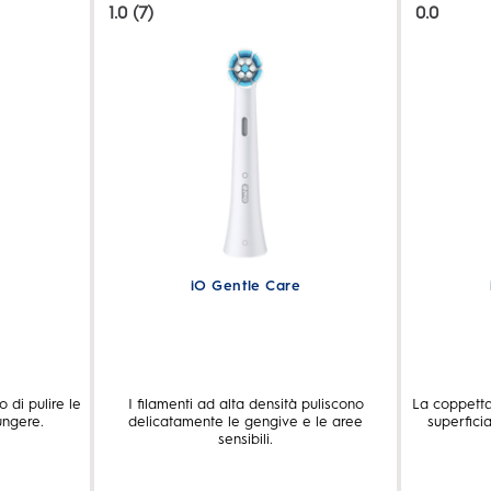
1.0
(7)
0.0
1.0
0.0
su
su
5
5
stelle.
stelle.
7
recensioni
iO Gentle Care
 di pulire le
I filamenti ad alta densità puliscono
La coppetta
iungere.
delicatamente le gengive e le aree
superfici
sensibili.