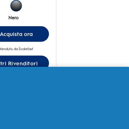
Nero
Acquista ora
Venduto da Scalefast
tri Rivenditori
Scopri di piu
ine Oral-B