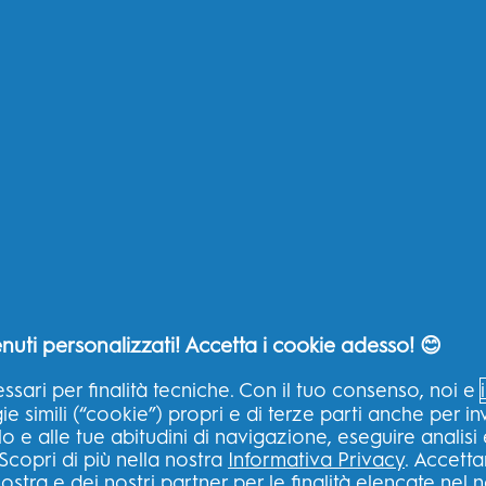
a ogni 3 mesi per ottenere
una igiene ideale. Ciò perché le setole ne
a.
 tutte uguali?
orme delle testine contraddistinguono i diversi tipi di testine di ric
te per soddisfare esigenze specifiche di igiene orale, come lo sbian
stina di ricambio Oral-B su uno spazzolino della
ortodontico.
 iO sono compatibili solo con le testine iO. Le nostre testine diverse d
i spazzolini (Vitality, Pro, Smart e Genius).
nuti personalizzati! Accetta i cookie adesso! 😊
ssari per finalità tecniche. Con il tuo consenso, noi e
SITI CORRELATI
LA NO
 simili (“cookie”) propri e di terze parti anche per inv
ASPIR
lo e alle tue abitudini di navigazione, eseguire analisi
lino
P&G Brands
Scopri di più nella nostra
Informativa Privacy
. Accetta
B?
Big Ret
Oral-B Professional
ostra e dei nostri partner per le finalità elencate nel 