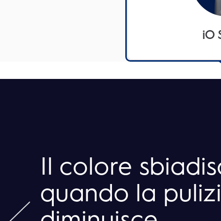
iO 
Il colore sbiadi
quando la puliz
diminuisce