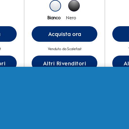
Bianco
Nero
a
Acquista ora
t
Venduto da Scalefast
ori
Altri Rivenditori
Al
Scopri di piu
ande frequenti) sulle test