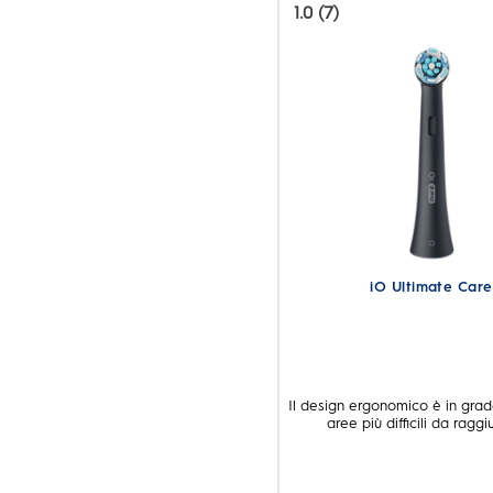
1.0
(7)
1.0
su
5
stelle.
7
recensioni
iO Ultimate Care
Il design ergonomico è in grado
aree più difficili da ragg