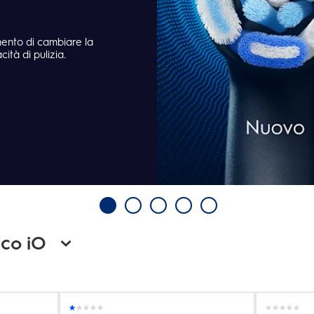
mento di cambiare la
ità di pulizia.
ico iO