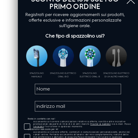
PRIMO ORDINE
Registrati per ricevere aggiornamenti sui prodotti,
offerte esclusive e informazioni personalizzate
sull'igiene orale.
Che tipo di spazzolino usi?
SPAZZOLINO
SPAZZOLINO ELETTRICO
SPAZZOLINO
SPAZZOLINO ELETTRICO
MANUALE
ORAL-B iO
ELETTRICO ORAL-B
DI UN ALTRO MARCHIO
Resta in contatto con noi!
Acconsento a ricevere comunicazioni relative a offerte, novità e altre iniziative
promozionali da parte di Oral-B e di altri marchi
Procter & Gamble
via e-mail. Posso
revocare
l’iscrizione in qualsiasi momento.
Contenuto realizzato per te!
Acconsento a ricevere offerte, contenuti e comunicazioni personalizzate, anche nei
canali online. Pertanto acconsento all'analisi del mio comportamento, nonché delle
mie preferenze e abitudini di acquisto.Posso
revocare
l’iscrizione in qualsiasi