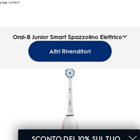
page content
Oral-B Junior Smart
Oral-B Junior Smart Spazzolino Elettrico
Spazzolino Elettrico
Oral-
Altri Rivenditori
B
0.0
(0)
0.0
Pagina
su
iniziale
5
stelle.
SCONTO DEL 10% SUL TUO