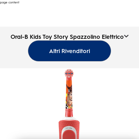
page content
Oral-B Kids Toy Story
Oral-B Kids Toy Story Spazzolino Elettrico
Spazzolino Elettrico
Oral-
Altri Rivenditori
B
0.0
(0)
0.0
Pagina
su
iniziale
5
stelle.