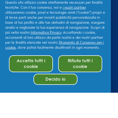
Questo sito utilizza cookie strettamente necessari per finalità
tecniche. Con il tuo consenso, noi e
i nostri partner
utilizzeremo cookie, pixel e tecnologie simili (“cookie”) propri e
di terze parti anche per inviarti pubblicità personalizzata in
base al tuo profilo e alle tue abitudini di navigazione, eseguire
analisi e migliorare la tua esperienza di navigazione. Scopri di
più nella nostra
Informativa Privacy
. Accettando i cookie,
acconsenti al loro utilizzo da parte nostra e dei nostri partner
per le finalità elencate nel nostro
Strumento di Consenso per i
cookie
, dove potrai facilmente disattivarli in ogni momento.
Accetta tutti i
Rifiuta tutti i
cookie
cookie
Decido io