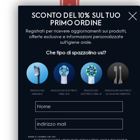
SCONTO DEL 10% SUL TUO
PRIMO ORDINE
Registrati per ricevere aggiornamenti sui prodotti,
offerte esclusive e informazioni personalizzate
sull'igiene orale.
Che tipo di spazzolino usi?
SPAZZOLINO
SPAZZOLINO ELETTRICO
SPAZZOLINO
SPAZZOLINO ELETTRICO
MANUALE
ORAL-B iO
ELETTRICO ORAL-B
DI UN ALTRO MARCHIO
Resta in contatto con noi!
Acconsento a ricevere comunicazioni relative a offerte, novità e altre iniziative