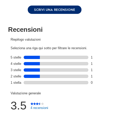
4
recensioni.
REGISTRATI
SCRIVI UNA RECENSIONE
Stesso
link
alla
pagina.