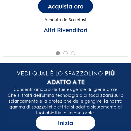
Acquista ora
Venduto da Scalefast
Altri Rivenditori
VEDI QUAL È LO SPAZZOLINO
PIÙ
ADATTO A TE
Concentriamoci sulle tue esigenze di igiene orale
Che si tratti dell’ultima tecnologia o di focalizzarsi sullo
sbiancamento e la protezione delle gengive, la nostra
gamma di spazzolini elettrici si adatta sicuramente ai
tuoi obiettivi di igiene orale.
Inizia