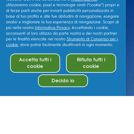
utilizzeremo cookie, pixel e tecnologie simili (“cookie”) propri e
di terze parti anche per inviarti pubblicità personalizzata in
base al tuo profilo e alle tue abitudini di navigazione, eseguire
analisi e migliorare la tua esperienza di navigazione. Scopri di
più nella nostra
Informativa Privacy
. Accettando i cookie,
acconsenti al loro utilizzo da parte nostra e dei nostri partner
per le finalità elencate nel nostro
Strumento di Consenso per i
cookie
, dove potrai facilmente disattivarli in ogni momento.
Accetta tutti i
Rifiuta tutti i
cookie
cookie
Decido io