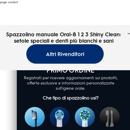
page content
Spazzolino manuale Oral-B
Spazzolino manuale Oral-B 1 2 3 Shiny Clean:
1 2 3 Shiny Clean: setole
setole speciali e denti più bianchi e sani
Oral-
speciali e denti più bianchi
B
Altri Rivenditori
Pagina
e sani
SCONTO DEL 10% SUL TUO
iniziale
PRIMO ORDINE
0.0
(0)
Registrati per ricevere aggiornamenti sui prodotti,
0.0
offerte esclusive e informazioni personalizzate
su
5
sull'igiene orale.
stelle.
Che tipo di spazzolino usi?