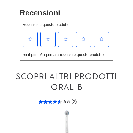
pagina.
SCOPRI ALTRI PRODOTTI
ORAL-B
4.5
(2)
4.5
0.0
su
su
5
5
stelle.
stell
2
recensioni