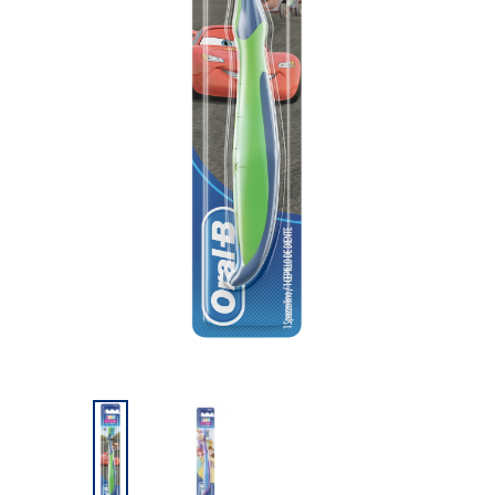
SPAZZOLINO
SPAZZOLINO ELETTRICO
SPAZZOLINO
SPAZZOLINO ELETTRICO
MANUALE
ORAL-B iO
ELETTRICO ORAL-B
DI UN ALTRO MARCHIO
Resta in contatto con noi!
Acconsento a ricevere comunicazioni relative a offerte, novità e altre iniziative
promozionali da parte di Oral-B e di altri marchi
Procter & Gamble
via e-mail. Posso
revocare
l’iscrizione in qualsiasi momento.
Contenuto realizzato per te!
Acconsento a ricevere offerte, contenuti e comunicazioni personalizzate, anche nei
canali online. Pertanto acconsento all'analisi del mio comportamento, nonché delle
mie preferenze e abitudini di acquisto.Posso
revocare
l’iscrizione in qualsiasi
momento.
Procter & Gamble, in qualità di titolare del trattamento, tratterà i tuoi dati per
consentirti di registrarti a questo sito, interagire con i suoi servizi e, in base ai tuoi
consensi, inviarti informazioni pubblicitarie pertinenti, inclusi annunci personalizzati
online.
Scopri di più
.
Per maggiori informazioni sul trattamento dei tuoi dati e sui tuoi diritti in materia
di privacy leggi
qui
o consulta la nostra Informativa sulla
Privacy
.
Registrandoti, dichiari di avere almeno 18 anni e di accettare i nostri
Termini e
Condizioni
.
REGISTRATI