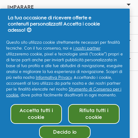
IMPARARE
La tua occasione di ricevere offerte e
contenuti personalizzati! Accetta i cookie
SITI CORRELATI
adesso! 😊
Questo sito utilizza cookie strettamente necessari per finalità
LA NOSTRA ASPIRAZIONE
tecniche. Con il tuo consenso, noi e
i nostri partner
utilizzeremo cookie, pixel e tecnologie simili (“cookie”) propri e
di terze parti anche per inviarti pubblicità personalizzata in
CONTATTACI
base al tuo profilo e alle tue abitudini di navigazione, eseguire
analisi e migliorare la tua esperienza di navigazione. Scopri di
più nella nostra
Informativa Privacy
. Accettando i cookie,
I Miei Dati
acconsenti al loro utilizzo da parte nostra e dei nostri partner
P&G Global Terms & Conditions
per le finalità elencate nel nostro
Strumento di Consenso per i
cookie
, dove potrai facilmente disattivarli in ogni momento.
P&G Privacy Policy
Accetta tutti i
Rifiuta tutti i
Dichiarazione di accessibilità
cookie
cookie
Site Map
©2026 Procter & Gamble
Decido io