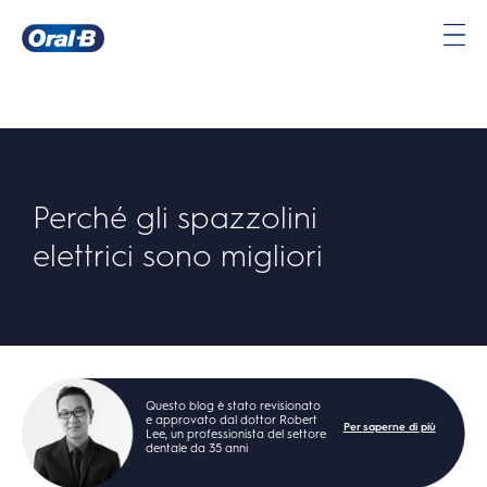
Oral-
B
Pagina
iniziale
Perché gli spazzolini
elettrici sono migliori
Questo blog è stato revisionato
e approvato dal dottor Robert
Per saperne di più
Lee, un professionista del settore
dentale da 35 anni