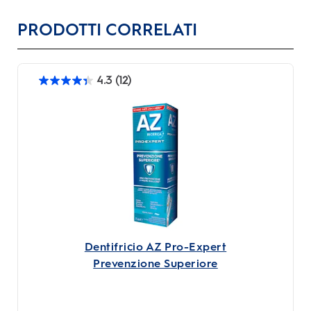
PRODOTTI CORRELATI
4.3
(12)
4.3
su
5
stelle.
12
recensioni
Dentifricio AZ Pro-Expert
Prevenzione Superiore