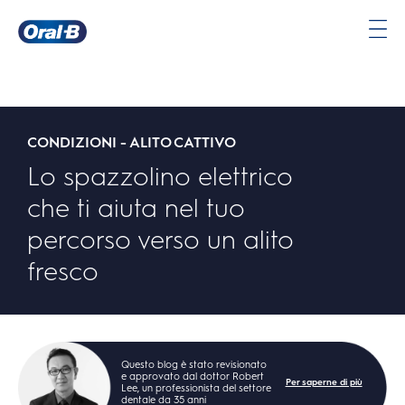
Oral-
B
Pagina
iniziale
CONDIZIONI - ALITO CATTIVO
Lo spazzolino elettrico
che ti aiuta nel tuo
percorso verso un alito
fresco
Questo blog è stato revisionato
e approvato dal dottor Robert
Per saperne di più
Lee, un professionista del settore
dentale da 35 anni