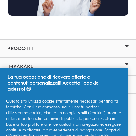
PRODOTTI
IMPARARE
La tua occasione di ricevere offerte e
contenuti personalizzati! Accetta i cookie
SITI CORRELATI
adesso! 😊
Questo sito utilizza cookie strettamente necessari per finalità
LA NOSTRA ASPIRAZIONE
tecniche. Con il tuo consenso, noi e
i nostri partner
utilizzeremo cookie, pixel e tecnologie simili (“cookie”) propri e
di terze parti anche per inviarti pubblicità personalizzata in
CONTATTACI
base al tuo profilo e alle tue abitudini di navigazione, eseguire
analisi e migliorare la tua esperienza di navigazione. Scopri di
più nella nostra
Informativa Privacy
. Accettando i cookie,