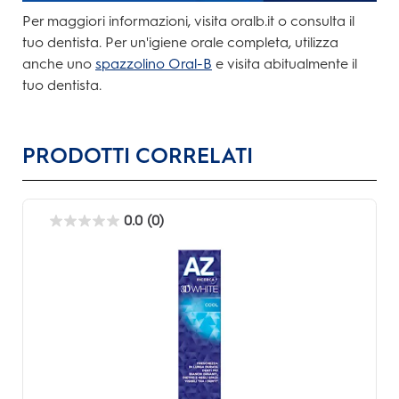
Per maggiori informazioni, visita oralb.it o consulta il
tuo dentista. Per un'igiene orale completa, utilizza
anche uno
spazzolino Oral-B
e visita abitualmente il
tuo dentista.
PRODOTTI CORRELATI
0.0
(0)
0.0
su
5
stelle.