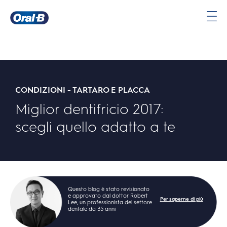
Oral-
B
Pagina
iniziale
CONDIZIONI - TARTARO E PLACCA
Miglior dentifricio 2017:
scegli quello adatto a te
Questo blog è stato revisionato
e approvato dal dottor Robert
Per saperne di più
Lee, un professionista del settore
dentale da 35 anni