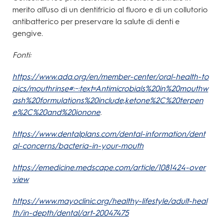
merito all’uso di un dentifricio al fluoro e di un collutorio
antibatterico per preservare la salute di denti e
gengive.
Fonti:
https://www.ada.org/en/member-center/oral-health-to
pics/mouthrinse#:~:text=Antimicrobials%20in%20mouthw
ash%20formulations%20include,ketone%2C%20terpen
e%2C%20and%20ionone
.
https://www.dentalplans.com/dental-information/dent
al-concerns/bacteria-in-your-mouth
https://emedicine.medscape.com/article/1081424-over
view
https://www.mayoclinic.org/healthy-lifestyle/adult-heal
th/in-depth/dental/art-20047475