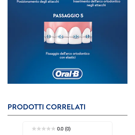
PRODOTTI CORRELATI
0.0
(0)
0.0