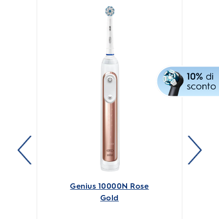
su
5
stelle.
Genius 10000N Rose
Gold