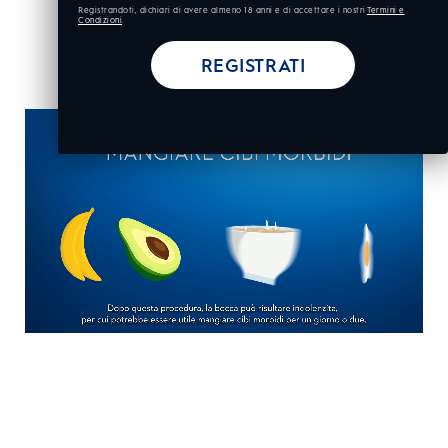
Registrandoti, dichiari di avere almeno 18 anni e di accettare i nostri
Termini e
Condizioni
.
REGISTRATI