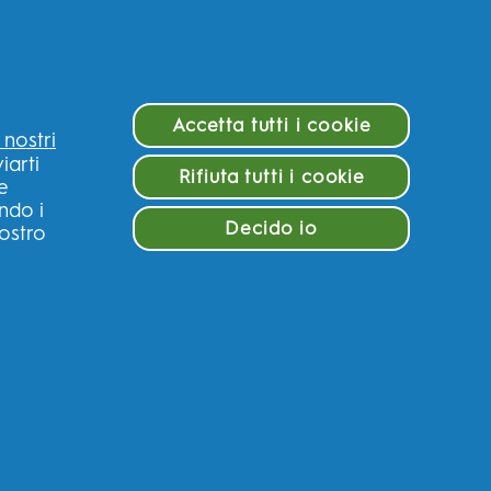
Accetta tutti i cookie
i nostri
iarti
Rifiuta tutti i cookie
 e
STRA
CONTATTACI
ndo i
Decido io
AZIONE
nostro
Contact Us
hink
Servizio Cilenti
enti
Domande?
za dei prodotti
Product Support
ute Generale
Soddisfatti o
rimborsati
SCOPRI DI PIÙ