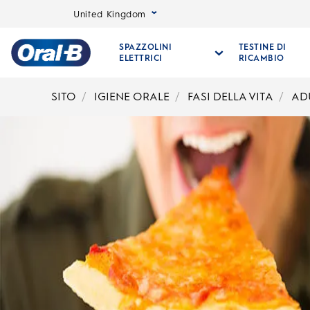
United Kingdom
SPAZZOLINI
TESTINE DI
ELETTRICI
RICAMBIO
Oral-
B
SITO
IGIENE ORALE
FASI DELLA VITA
AD
Pagina
iniziale