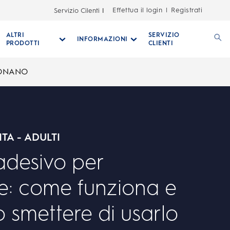
Effettua il login
Registrati
Servizio Cilenti
|
ALTRI
SERVIZIO
INFORMAZIONI
PRODOTTI
CLIENTI
IONANO
ITA - ADULTI
'adesivo per
e: come funziona e
 smettere di usarlo