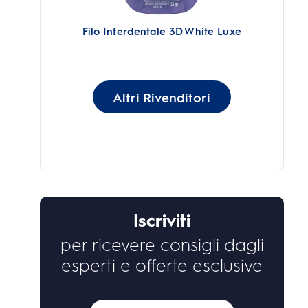
Filo Interdentale 3D White Luxe
Altri Rivenditori
Iscriviti
per ricevere consigli dagli
esperti e offerte esclusive