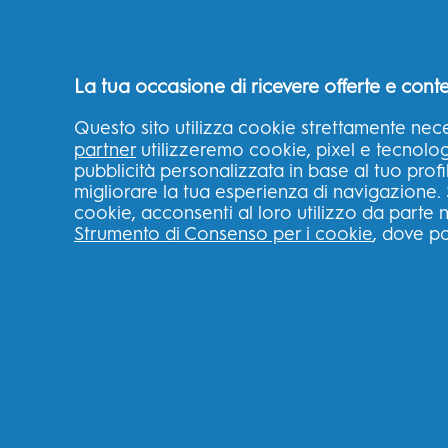
Mangiare e Parlare Con Le
Protesi dentarie
La tua occasione di ricevere offerte e conte
Questo sito utilizza cookie strettamente nece
partner
utilizzeremo cookie, pixel e tecnologie
pubblicità personalizzata in base al tuo profi
PRODOTTI
IMPARARE
migliorare la tua esperienza di navigazione. 
cookie, acconsenti al loro utilizzo da parte n
Trova il tuo spazzolino
Perché Spazzo
Strumento di Consenso per i cookie
, dove po
ideale
Elettrico Oral-
Spazzolini elettrici
Perché Dentifri
Oral-B?
Replacement Brush
Heads
Perché Collutto
Oral-B?
Toothpaste
Perché Filo
Irrigators
Interdentale O
Kids Toothbrushes
Alito Cattivo