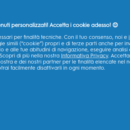
nuti personalizzati! Accetta i cookie adesso! 😊
ssari per finalità tecniche. Con il tuo consenso, noi e
 simili (“cookie”) propri e di terze parti anche per inv
lo e alle tue abitudini di navigazione, eseguire analisi
SITI CORRELATI
LA NO
Scopri di più nella nostra
Informativa Privacy
. Accetta
ASPIR
ostra e dei nostri partner per le finalità elencate nel 
lino
P&G Brands
trai facilmente disattivarli in ogni momento.
B?
Big Ret
Oral-B Professional
cio
Ingredi
Fixodent
Sicurez
Desideri Magazine
rio
Tua Sal
Braun
Igiene Orale
ral-B?
Spotlight