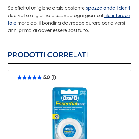
Se effettui un'igiene orale costante
spazzolando i denti
due volte al giorno e usando ogni giorno il
filo interden
tale
morbido, il bonding dovrebbe durare per diversi
anni prima di dover essere sostituito.
PRODOTTI CORRELATI
5.0
(1)
5.0
su
5
stelle.
1
recensione