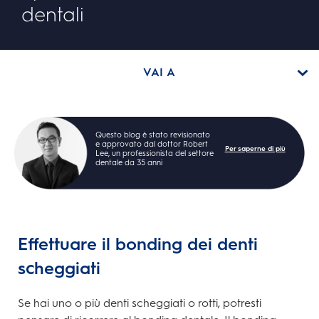
dentali
VAI A
Questo blog è stato revisionato
e approvato dal dottor Robert
Per saperne di più
Lee, un professionista del settore
dentale da 35 anni
Effettuare il bonding dei denti
scheggiati
Se hai uno o più denti scheggiati o rotti, potresti