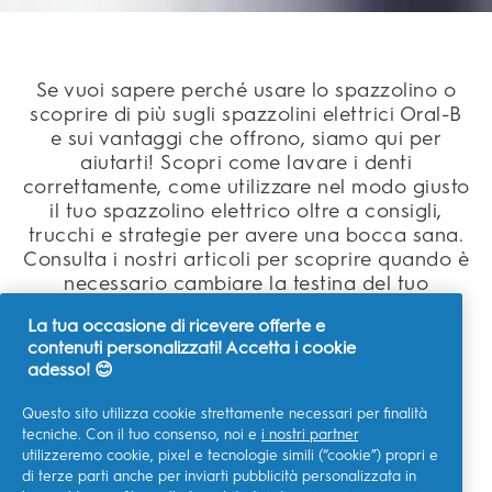
Se vuoi sapere perché usare lo spazzolino o
scoprire di più sugli spazzolini elettrici Oral-B
e sui vantaggi che offrono, siamo qui per
aiutarti! Scopri come lavare i denti
correttamente, come utilizzare nel modo giusto
il tuo spazzolino elettrico oltre a consigli,
trucchi e strategie per avere una bocca sana.
Consulta i nostri articoli per scoprire quando è
necessario cambiare la testina del tuo
spazzolino e molto altro.
La tua occasione di ricevere offerte e
contenuti personalizzati! Accetta i cookie
adesso! 😊
Questo sito utilizza cookie strettamente necessari per finalità
tecniche. Con il tuo consenso, noi e
i nostri partner
SFOGLIA ARTICOLI
utilizzeremo cookie, pixel e tecnologie simili (“cookie”) propri e
di terze parti anche per inviarti pubblicità personalizzata in