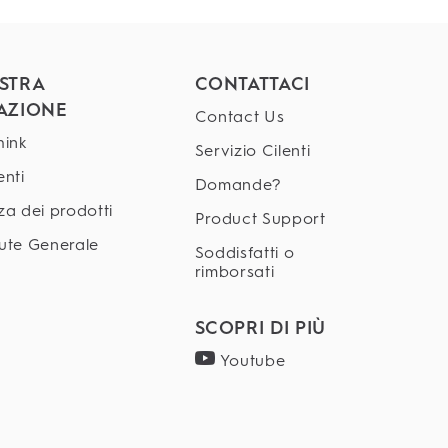
STRA
CONTATTACI
AZIONE
Contact Us
hink
Servizio Cilenti
enti
Domande?
za dei prodotti
Product Support
ute Generale
Soddisfatti o
rimborsati
SCOPRI DI PIÙ
Youtube