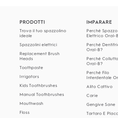
PRODOTTI
IMPARARE
Trova il tuo spazzolino
Perché Spazzo
ideale
Elettrico Oral-
Spazzolini elettrici
Perché Dentifri
Oral-B?
Replacement Brush
Heads
Perché Collutto
Oral-B?
Toothpaste
Perché Filo
Irrigators
Interdentale O
Kids Toothbrushes
Alito Cattivo
Manual Toothbrushes
Carie
Mouthwash
Gengive Sane
Floss
Tartaro E Plac