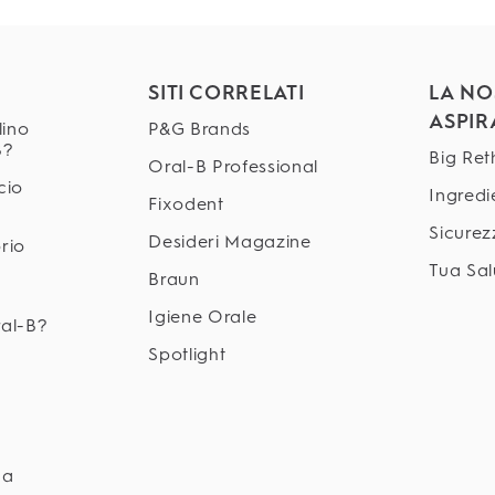
SITI CORRELATI
LA NO
ASPIR
lino
P&G Brands
B?
Big Ret
Oral-B Professional
cio
Ingredi
Fixodent
Sicurez
Desideri Magazine
rio
Tua Sal
Braun
Igiene Orale
ral-B?
Spotlight
ca