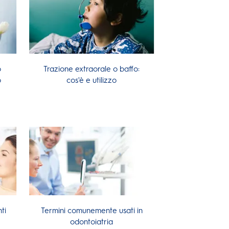
o
Trazione extraorale o baffo:
o
cos'è e utilizzo
ti
Termini comunemente usati in
odontoiatria